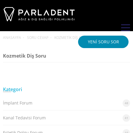
ANASAYFA
SORU CEVAP
KOZMETIK DIŞ SORU
YENI SORU SOR
Kozmetik Diş Soru
Kategori
İmplant Forum
48
Kanal Tedavisi Forum
41
Estetik Dolgu Forum
10