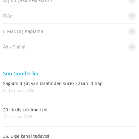
Diş Eti Çekilmesi Forum
1
Diğer
17
E-Max Diş Kaplama
4
Ağız Sağlığı
9
Son Gönderiler
Sağlam dişin yan tarafından sürekli akan iltihap
05 Temmuz 2026
20 lik diş çekilmeli mi
13 Haziran 2026
36. Dişe kanal tedavisi