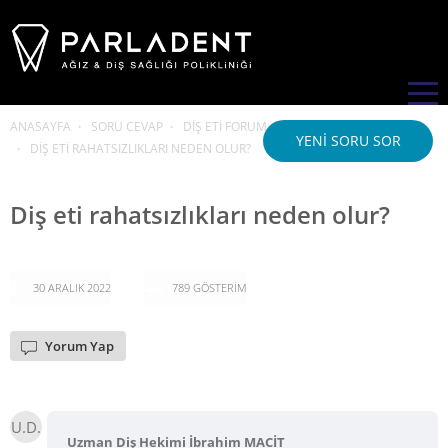
ANASAYFA
SORU CEVAP
DIŞ ETI FORUM
YENI SORU SOR
DIŞ ETI RAHATSIZLIKLARI NEDEN OLUR?
Diş eti rahatsızlıkları neden olur?
30 ARALIK 2022
789 GÖSTERİM
Yorum Yap
U.D.
Uzman Diş Hekimi İbrahim MACİT