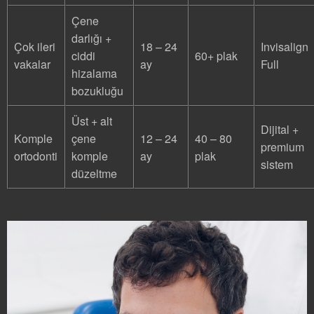
Çene
darlığı +
Çok ileri
18 – 24
Invisalign
ciddi
60+ plak
vakalar
ay
Full
hizalama
bozukluğu
Üst + alt
Dijital +
Komple
çene
12 – 24
40 – 80
premium
ortodonti
komple
ay
plak
sistem
düzeltme