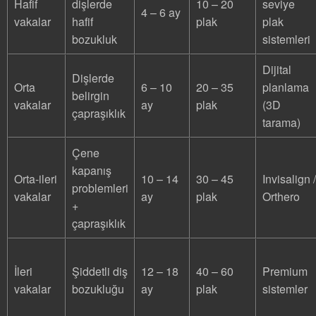
Hafif
dişlerde
10 – 20
seviye
4 – 6 ay
vakalar
hafif
plak
plak
bozukluk
sistemleri
Dijital
Dişlerde
Orta
6 – 10
20 – 35
planlama
belirgin
vakalar
ay
plak
(3D
çapraşıklık
tarama)
Çene
kapanış
Orta-ileri
10 – 14
30 – 45
Invisalign /
problemleri
vakalar
ay
plak
Orthero
+
çapraşıklık
İleri
Şiddetli diş
12 – 18
40 – 60
Premium
vakalar
bozukluğu
ay
plak
sistemler