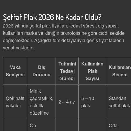
Şeffaf Plak 2026 Ne Kadar Oldu?
2026 yılında şeffaf plak fiyatları; tedavi süresi, diş yapısı,
kullanılan marka ve kliniğin teknolojisine göre ciddi şekilde
değişmektedir. Aşağıda tüm detaylarıyla geniş fiyat tablosu
yer almaktadır:
Tahmini
Kullanılan
Vaka
Diş
Kullanılan
Tedavi
Plak
Seviyesi
Durumu
Sistem
Süresi
Sayısı
Minik
Çok hafif
çapraşıklık,
5 – 10
Standart
2 – 4 ay
vakalar
estetik
plak
şeffaf plak
düzeltme
Ön
Orta