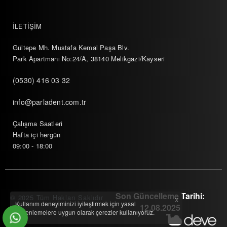
İLETİŞİM
Gültepe Mh. Mustafa Kemal Paşa Blv.
Park Apartmanı No:24/A, 38140 Melikgazi/Kayseri
(0530) 416 03 32
info@parladent.com.tr
Çalışma Saatleri
Hafta içi hergün
09:00 - 18:00
Son Güncelleme Tarihi:
© 2025 Tüm Hakları Saklıdır
X
Kullanım deneyiminizi iyileştirmek için yasal
12.08.2025
düzenlemelere uygun olarak çerezler kullanıyoruz.