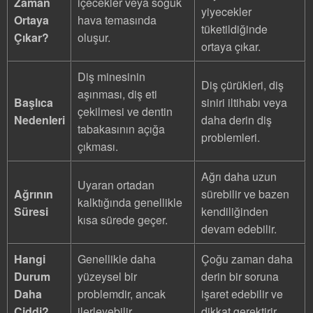
Zaman
içecekler veya soğuk
yiyecekler
Ortaya
hava temasında
tüketildiğinde
Çıkar?
oluşur.
ortaya çıkar.
Diş minesinin
Diş çürükleri, diş
aşınması, diş eti
Başlıca
siniri iltihabı veya
çekilmesi ve dentin
Nedenleri
daha derin diş
tabakasının açığa
problemleri.
çıkması.
Ağrı daha uzun
Uyaran ortadan
Ağrının
sürebilir ve bazen
kalktığında genellikle
Süresi
kendiliğinden
kısa sürede geçer.
devam edebilir.
Hangi
Genellikle daha
Çoğu zaman daha
Durum
yüzeysel bir
derin bir soruna
Daha
problemdir, ancak
işaret edebilir ve
Ciddi?
ilerleyebilir.
dikkat gerektirir.