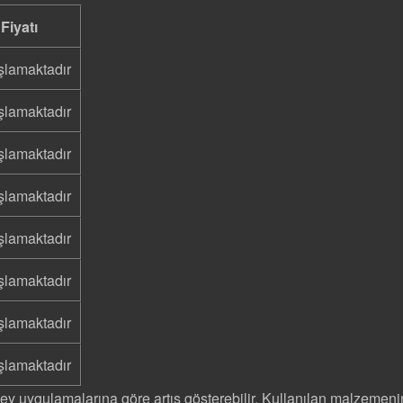
Fiyatı
şlamaktadır
şlamaktadır
şlamaktadır
şlamaktadır
şlamaktadır
şlamaktadır
şlamaktadır
şlamaktadır
zey uygulamalarına göre artış gösterebilir. Kullanılan malzemenin 