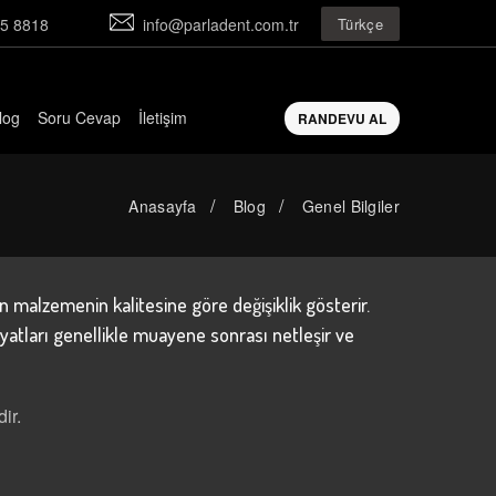
5 8818
info@parladent.com.tr
Türkçe
log
Soru Cevap
İletişim
RANDEVU AL
Anasayfa
Blog
Genel Bilgiler
n malzemenin kalitesine göre değişiklik gösterir.
fiyatları genellikle muayene sonrası netleşir ve
ir.