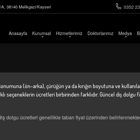
/A, 38140 Melikgazi/Kayseri
0352 23
Anasayfa
Kurumsal
Hizmetlerimiz
Doktorlarımız
Medya
B
 konumuna (ön–arka), çürüğün ya da kırığın boyutuna ve kullanıla
ı seçeneklerin ücretleri birbirinden farklıdır. Güncel diş dolgu 
diş dolgu ücretleri genellikle taban fiyat üzerinden belirlenmekted