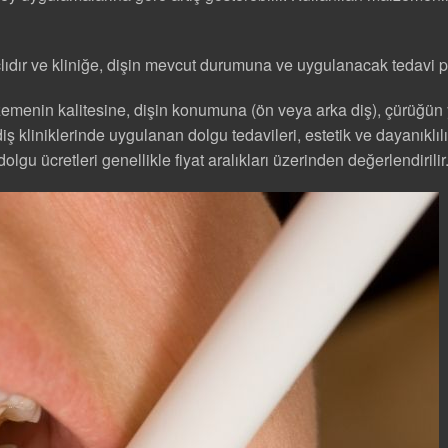
çlıdır ve kliniğe, dişin mevcut durumuna ve uygulanacak tedavi pl
zemenin kalitesine, dişin konumuna (ön veya arka diş), çürüğün y
diş kliniklerinde uygulanan dolgu tedavileri, estetik ve dayanık
dolgu ücretleri genellikle fiyat aralıkları üzerinden değerlendirilir